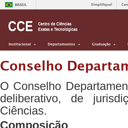
Simplifique!
Com
BRASIL
CCE
Centro de Ciências
Exatas e Tecnológicas
Institucional
Departamentos
Graduação
Conselho Departa
O Conselho Departamenta
deliberativo, de juris
Ciências.
Composição