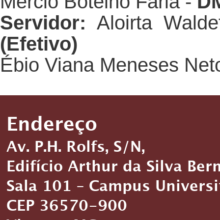
Mércio Botelho Faria - 
DM
Servidor:
Aloirta Walde
(Efetivo)
Ébio Viana Meneses Net
Endereço
Av. P.H. Rolfs, S/N,
Edifício Arthur da Silva Ber
Sala 101 – Campus Universi
CEP 36570-900