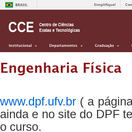
Simplifique!
Com
BRASIL
CCE
Centro de Ciências
Exatas e Tecnológicas
Institucional
Departamentos
Graduação
Engenharia Física
www.dpf.ufv.br
( a página
ainda e no site do DPF t
o curso.