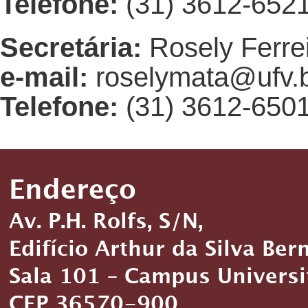
Telefone:
(31) 3612-652
Secretária:
Rosely Ferrei
e-mail:
roselymata@ufv.
Telefone:
(31) 3612-6501
Endereço
Av. P.H. Rolfs, S/N,
Edifício Arthur da Silva Ber
Sala 101 – Campus Universi
CEP 36570-900