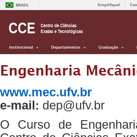
Simplifique!
Com
BRASIL
CCE
Centro de Ciências
Exatas e Tecnológicas
Institucional
Departamentos
Graduação
Engenharia Mecâni
www.mec.ufv.br
e-mail:
dep@ufv.br
O Curso de Engenharia