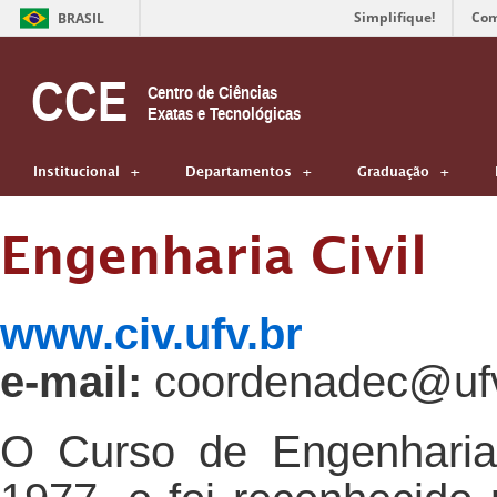
Simplifique!
Com
BRASIL
CCE
Centro de Ciências
Exatas e Tecnológicas
Institucional
Departamentos
Graduação
Engenharia Civil
www.civ.ufv.br
e-mail:
coordenadec@ufv
O Curso de Engenharia