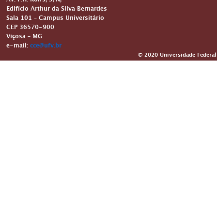
Av. P.H. Rolfs, S/N,
Edifício Arthur da Silva Bernardes
Sala 101 – Campus Universitário
CEP 36570-900
Viçosa – MG
e-mail:
cce@ufv.br
© 2020 Universidade Federal