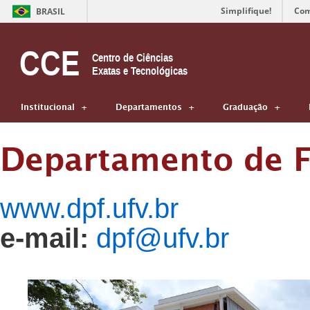
Simplifique!
Com
BRASIL
CCE
Centro de Ciências
Exatas e Tecnológicas
Institucional
Departamentos
Graduação
Departamento de F
www.dpf.ufv.br
e-mail:
dpf@ufv.br