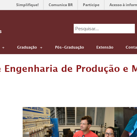
Simplifique!
Comunica BR
Participe
Acesso à infor
Search
s
for:
Graduação
Pós-Graduação
Extensão
Conta
 Engenharia de Produção e 