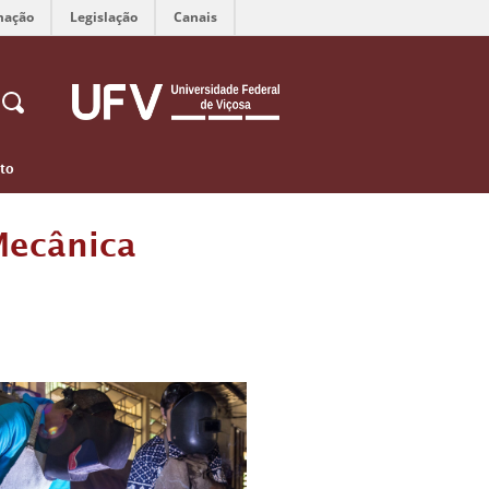
mação
Legislação
Canais
to
Mecânica