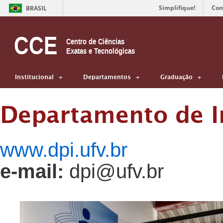
Simplifique!
Com
BRASIL
CCE
Centro de Ciências
Exatas e Tecnológicas
Institucional
Departamentos
Graduação
Departamento de I
www.dpi.ufv.br
e-mail:
dpi@ufv.br